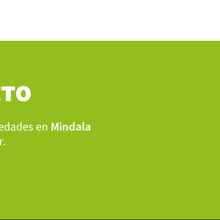
ovedades en
Mindala
r.