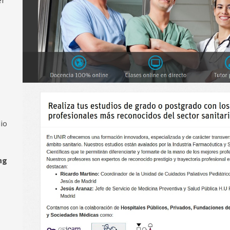
er
dio
ng